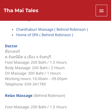
Skip
Home
Massage and SPA
to
Mai
Tha Mai Tales
content
Massage and SPA
Men
Chanthaburi Massage ( Behind Robinson )
Home of SPA ( Behind Robinson )
Doctor
ด๊อกเตอร์
ต.จันทนิมิต อ.เมือง จ.จันทบุรี
Foot Massage: 200 Baht / 1.5 Hours
Body Massage: 200 Baht / 2 Hours
Oil Massage: 300 Baht / 1 Hours
Working hours: 10.00am – 09.00pm
Telephone: 039-341789
Relax Massage
(Behind Robinson)
Foot Massage: 200 Baht / 1.5 Hours