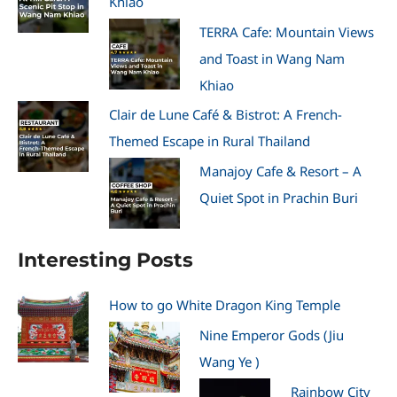
Khiao
TERRA Cafe: Mountain Views
and Toast in Wang Nam
Khiao
Clair de Lune Café & Bistrot: A French-
Themed Escape in Rural Thailand
Manajoy Cafe & Resort – A
Quiet Spot in Prachin Buri
Interesting Posts
How to go White Dragon King Temple
Nine Emperor Gods (Jiu
Wang Ye )
Rainbow City