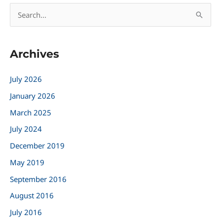
S
e
a
Archives
r
c
July 2026
h
January 2026
f
March 2025
o
r
July 2024
:
December 2019
May 2019
September 2016
August 2016
July 2016