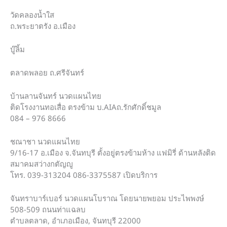
วัดคลองน้ำใส
ถ.พระยาตรัง อ.เมือง
บู๊ลิ้ม
ตลาดพลอย ถ.ศรีจันทร์
บ้านลานจันทร์ นวดแผนไทย
ติดโรงงานทอเสื่อ ตรงข้าม บ.AIAถ.รักศักดิ์ชมูล
084 – 976 8666
ชณาชา นวดแผนไทย
9/16-17 อ.เมือง จ.จันทบุรี ตั้งอยู่ตรงข้ามห้าง แฟมิรี่ ด้านหลังติด
สมาคมสว่างกตัญญู
โทร. 039-313204 086-3375587 เปิดบริการ
จันทราบาร์เบอร์ นวดแผนโบราณ โดยนายพยอม ประไพพงษ์
508-509 ถนนท่าแฉลบ
ตำบลตลาด, อำเภอเมือง, จันทบุรี 22000